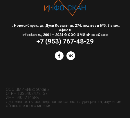
г. Новосибирск, ул. Дуси Ковальчук, 274, подъезд №5, 3 этаж,
офис 8
infoskan.ru
, 2001 – 2024 © ООО ЦМИ «ИнфоСкан»
+7 (953) 767-48-29
ООО ЦМИ «ИнфоСкан»
ОГРН 1035402472137
ИНН 5406214588
Деятельность: исследование конъюнктуры рынка, изучение
общественного мнения